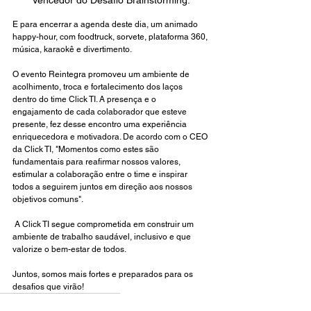
Vencedor do Desafio Brainstorming.
E para encerrar a agenda deste dia, um animado 
happy-hour, com foodtruck, sorvete, plataforma 360, 
música, karaokê e divertimento.
O evento Reintegra promoveu um ambiente de 
acolhimento, troca e fortalecimento dos laços 
dentro do time Click TI. A presença e o 
engajamento de cada colaborador que esteve 
presente, fez desse encontro uma experiência 
enriquecedora e motivadora. De acordo com o CEO 
da Click TI, "Momentos como estes são 
fundamentais para reafirmar nossos valores, 
estimular a colaboração entre o time e inspirar 
todos a seguirem juntos em direção aos nossos 
objetivos comuns".
 A Click TI segue comprometida em construir um 
ambiente de trabalho saudável, inclusivo e que 
valorize o bem-estar de todos.
Juntos, somos mais fortes e preparados para os 
desafios que virão!
evento interno de empresa