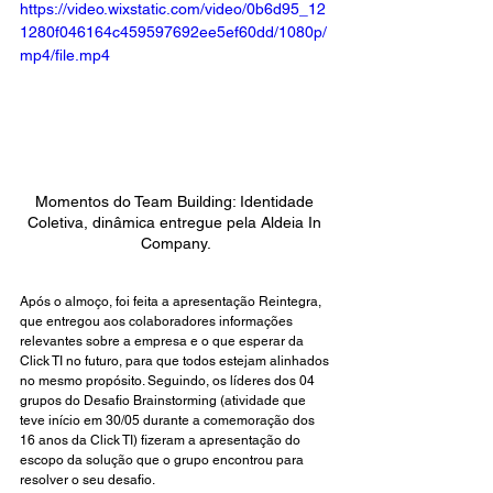
https://video.wixstatic.com/video/0b6d95_12
1280f046164c459597692ee5ef60dd/1080p/
mp4/file.mp4
Momentos do Team Building: Identidade 
Coletiva, dinâmica entregue pela Aldeia In 
Company.
Após o almoço, foi feita a apresentação Reintegra, 
que entregou aos colaboradores informações 
relevantes sobre a empresa e o que esperar da 
Click TI no futuro, para que todos estejam alinhados 
no mesmo propósito. Seguindo, os líderes dos 04 
grupos do Desafio Brainstorming (atividade que 
teve início em 30/05 durante a comemoração dos 
16 anos da Click TI) fizeram a apresentação do 
escopo da solução que o grupo encontrou para 
resolver o seu desafio.