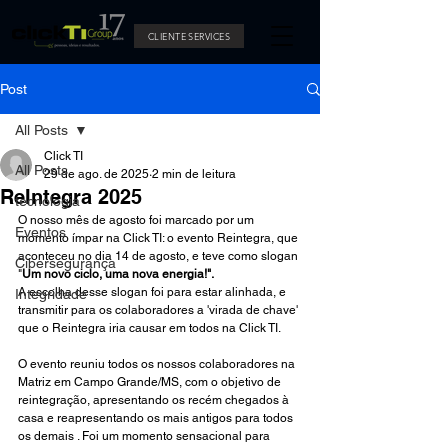
CLIENTE SERVICES
Post
All Posts
Click TI
All Posts
29 de ago. de 2025
2 min de leitura
ReIntegra 2025
tecnologia
O nosso mês de agosto foi marcado por um 
Eventos
momento ímpar na Click TI: o evento Reintegra, que 
aconteceu no dia 14 de agosto, e teve como slogan 
Cibersegurança
"
Um novo ciclo, uma nova energia!".
A escolha desse slogan foi para estar alinhada, e 
Integridade
transmitir para os colaboradores a 'virada de chave' 
que o Reintegra iria causar em todos na Click TI.
O evento reuniu todos os nossos colaboradores na 
Matriz em Campo Grande/MS, com o objetivo de 
reintegração, apresentando os recém chegados à 
casa e reapresentando os mais antigos para todos 
os demais . Foi um momento sensacional para 