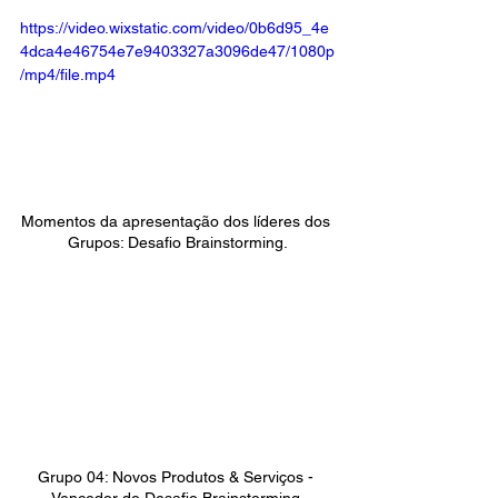
https://video.wixstatic.com/video/0b6d95_4e
4dca4e46754e7e9403327a3096de47/1080p
/mp4/file.mp4
Momentos da apresentação dos líderes dos 
Grupos: Desafio Brainstorming.
Grupo 04: Novos Produtos & Serviços - 