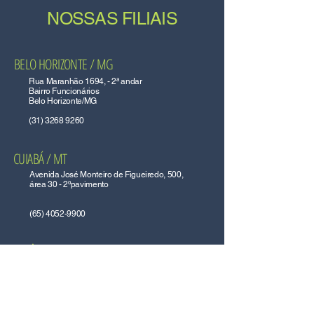
NOSSAS FILIAIS
BELO HORIZONTE / MG
Rua Maranhão 1694, - 2ª andar
Bairro Funcionários
Belo Horizonte/MG
(31) 3268 9260
CUIABÁ / MT
Avenida José Monteiro de Figueiredo, 500,
área 30 - 2ºpavimento
(65) 4052-9900
GOIÂNIA / GO
Rua 104, 1025 – Quadra F23 – Lote 131 –
Sala 03 – Bairro Setor Sul Goiânia/GO
(62) 4053- 8550