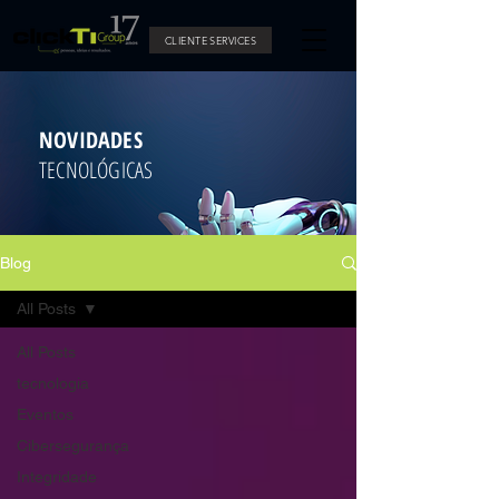
CLIENTE SERVICES
NOVIDADES
TECNOLÓGICAS
Blog
All Posts
All Posts
tecnologia
Eventos
Cibersegurança
Integridade