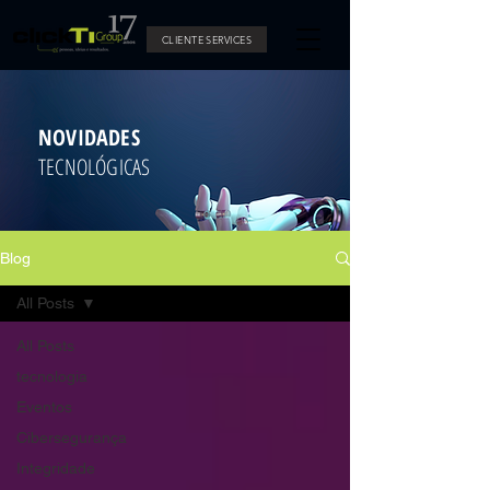
CLIENTE SERVICES
NOVIDADES
TECNOLÓGICAS
Blog
All Posts
All Posts
tecnologia
Eventos
Cibersegurança
Integridade