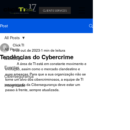
CLIENTE SERVICES
Post
All Posts
Click TI
All Posts
5 de out. de 2023
1 min de leitura
Tendências do Cybercrime
tecnologia
	A área de TI está em constante movimento e 
Eventos
evolução, assim como o mercado clandestino e 
suas ameaças. Para que a sua organização não se 
Cibersegurança
torne um alvo dos cibercriminosos, a equipe de TI 
encarregada da Cibersegurança deve estar um 
Integridade
passo à frente, sempre atualizada.