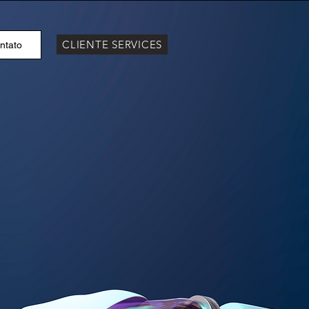
CLIENTE SERVICES
ntato